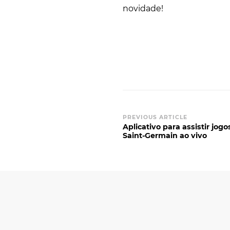
novidade!
Post
PREVIOUS ARTICLE
Aplicativo para assistir jogo
Navigation
Saint-Germain ao vivo