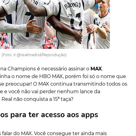
(Foto: X @realmadrid/Reprodução)
id na Champions é necessário assinar o
MAX
.
 tinha o nome de HBO MAX, porém foi só o nome que
se preocupar! O MAX continua transmitindo todos os
 e você não vai perder nenhum lance da
eal não conquista a 15ª taça?
nos para ter acesso aos apps
falar do MAX. Você consegue ter ainda mais