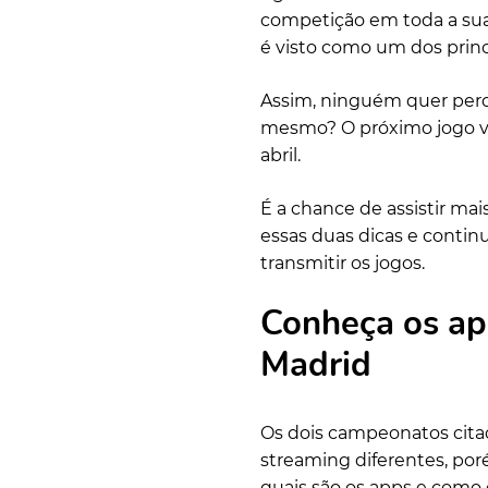
competição em toda a sua 
é visto como um dos princ
Assim, ninguém quer perd
mesmo? O próximo jogo vai
abril.
É a chance de assistir ma
essas duas dicas e continu
transmitir os jogos.
Conheça os app
Madrid
Os dois campeonatos cita
streaming diferentes, por
quais são os apps e como 