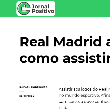
Seu Portal de Notícias e Dicas
Jornal Positivo
Real Madrid a
como assisti
by
RAFAEL RODRIGUES
Assistir aos jogos do Rea
no mundo esportivo. Afin
27/03/2024
com certeza deve conhecer 
nada!