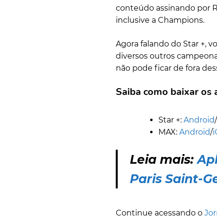
conteúdo assinando por R$1
inclusive a Champions.
Agora falando do Star +, 
diversos outros campeona
não pode ficar de fora des
Saiba como baixar os a
Star +:
Android
/
MAX:
Android
/
i
Leia mais:
Apl
Paris Saint-G
Continue acessando o
Jor