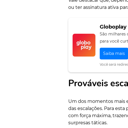
Vale destacar que, depend
ou ter assinatura ativa par
Globoplay
São milhares 
para você curt
Saiba mais
Você será redire
Prováveis esca
Um dos momentos mais esp
das escalações. Para esta
com força máxima, trazend
surpresas táticas.