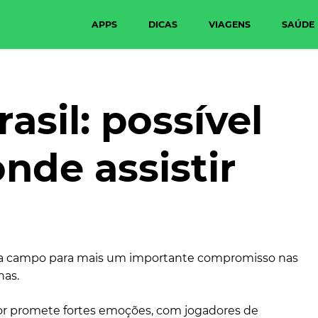
APPS
DICAS
VIAGENS
SAÚDE
asil: possível
nde assistir
 a campo para mais um importante compromisso nas
nas.
or promete fortes emoções, com jogadores de