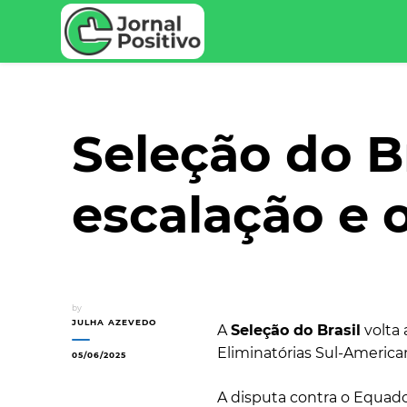
Seu Portal de Notícias e Dicas
Jornal Positivo
Seleção do Br
escalação e o
by
JULHA AZEVEDO
A
Seleção do Brasil
volta
Eliminatórias Sul-America
05/06/2025
A disputa contra o Equad