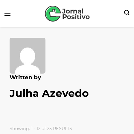
Seu Portal de Notícias e Dicas
Jornal Positivo
Written by
Julha Azevedo
Showing: 1 - 12 of 25 RESULTS