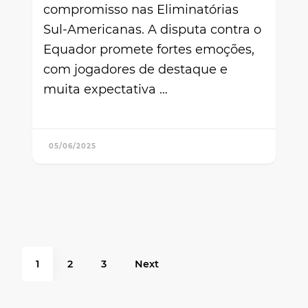
compromisso nas Eliminatórias
Sul-Americanas. A disputa contra o
Equador promete fortes emoções,
com jogadores de destaque e
muita expectativa …
05/06/2025
Paginação
de
Page
Page
Page
1
2
3
Next
posts