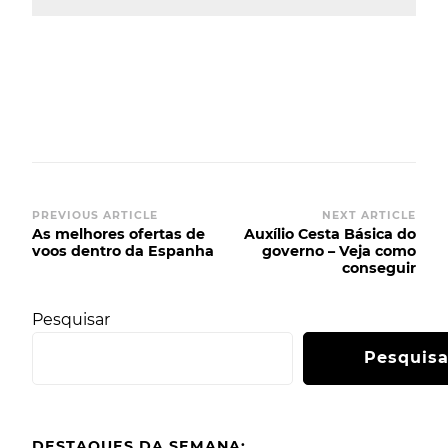
Post
PREVIOUS ARTICLE
NEXT ARTICLE
As melhores ofertas de
Auxílio Cesta Básica do
Navigation
voos dentro da Espanha
governo – Veja como
conseguir
Pesquisar
Pesquisa
DESTAQUES DA SEMANA: