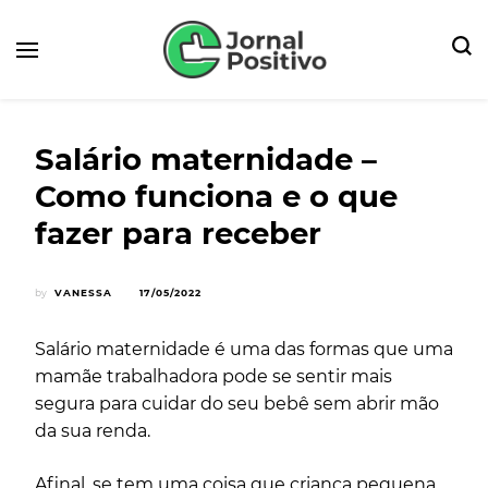
Seu Portal de Notícias e Dicas
Jornal Positivo
Salário maternidade –
Como funciona e o que
fazer para receber
by
VANESSA
17/05/2022
Salário maternidade é uma das formas que uma
mamãe trabalhadora pode se sentir mais
segura para cuidar do seu bebê sem abrir mão
da sua renda.
Afinal, se tem uma coisa que criança pequena