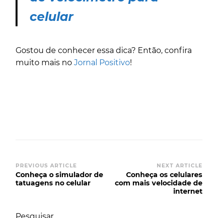
celular
Gostou de conhecer essa dica? Então, confira
muito mais no
Jornal Positivo
!
Post
PREVIOUS ARTICLE
NEXT ARTICLE
Conheça o simulador de
Conheça os celulares
Navigation
tatuagens no celular
com mais velocidade de
internet
Pesquisar