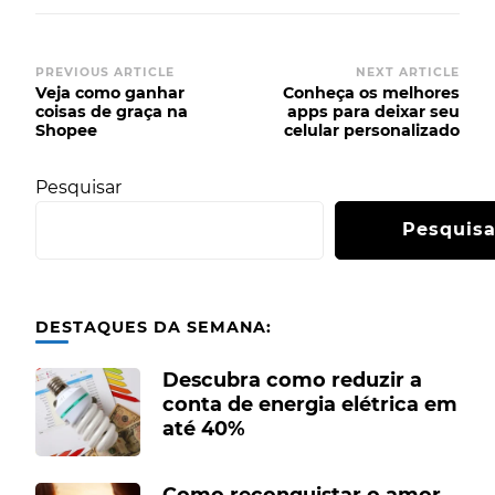
Post
PREVIOUS ARTICLE
NEXT ARTICLE
Veja como ganhar
Conheça os melhores
Navigation
coisas de graça na
apps para deixar seu
Shopee
celular personalizado
Pesquisar
Pesquisa
DESTAQUES DA SEMANA:
Descubra como reduzir a
conta de energia elétrica em
até 40%
Como reconquistar o amor