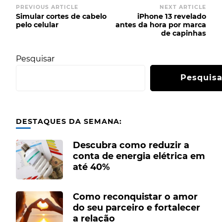
Post
PREVIOUS ARTICLE
NEXT ARTICLE
Simular cortes de cabelo
iPhone 13 revelado
Navigation
pelo celular
antes da hora por marca
de capinhas
Pesquisar
Pesquisa
DESTAQUES DA SEMANA:
Descubra como reduzir a
conta de energia elétrica em
até 40%
Como reconquistar o amor
do seu parceiro e fortalecer
a relação