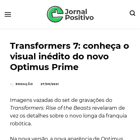
Seu Portal de Notícias e Dicas
Jornal Positivo
Transformers 7: conheça o
visual inédito do novo
Optimus Prime
by
REDAÇÃO
27/09/2021
Imagens vazadas do set de gravações do
Transformers: Rise of the Beasts
revelaram de
vez os detalhes sobre o novo longa da franquia
robótica.
Na nova versão, a nova aparência de Optimus