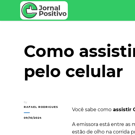
Seu Portal de Notícias e Dicas
Jornal Positivo
Como assisti
pelo celular
by
RAFAEL RODRIGUES
Você sabe como
assistir
09/10/2024
A emissora está entre as 
estão de olho na corrida p