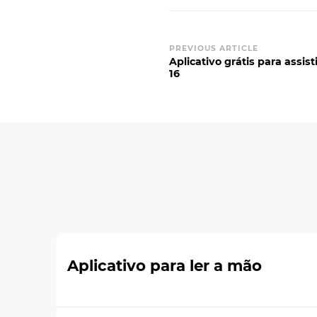
Post
PREVIOUS ARTICLE
Aplicativo grátis para assis
Navigation
16
Aplicativo para ler a mão