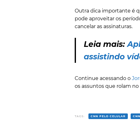
Outra dica importante é 
pode aproveitar os períod
cancelar as assinaturas.
Leia mais:
Apl
assistindo ví
Continue acessando o
Jor
os assuntos que rolam n
TAGS:
CNN PELO CELULAR
CNN