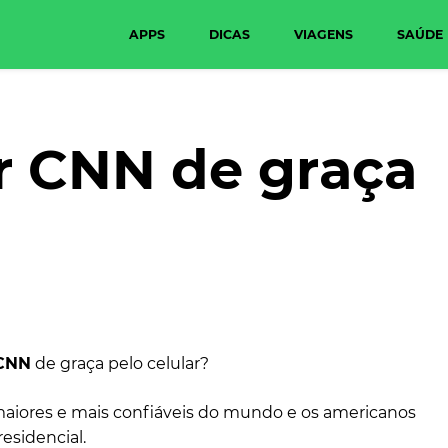
APPS
DICAS
VIAGENS
SAÚDE
r CNN de graça
 CNN
de graça pelo celular?
maiores e mais confiáveis do mundo e os americanos
residencial.