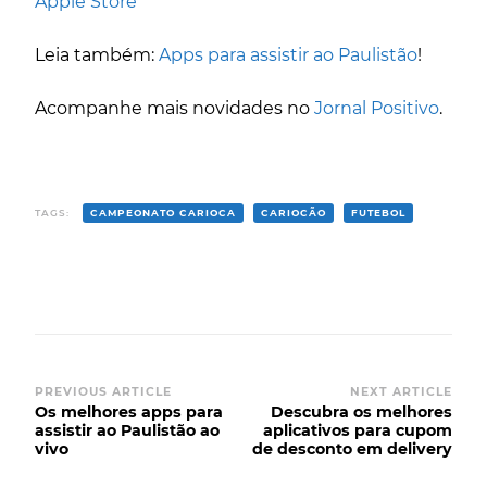
Apple Store
Leia também:
Apps para assistir ao Paulistão
!
Acompanhe mais novidades no
Jornal Positivo
.
TAGS:
CAMPEONATO CARIOCA
CARIOCÃO
FUTEBOL
Post
PREVIOUS ARTICLE
NEXT ARTICLE
Os melhores apps para
Descubra os melhores
Navigation
assistir ao Paulistão ao
aplicativos para cupom
vivo
de desconto em delivery