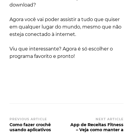
download?
Agora você vai poder assistir a tudo que quiser
em qualquer lugar do mundo, mesmo que não
esteja conectado à internet.
Viu que interessante? Agora é só escolher o
programa favorito e pronto!
Post
PREVIOUS ARTICLE
NEXT ARTICLE
Como fazer crochê
App de Receitas Fitness
Navigation
usando aplicativos
– Veja como manter a