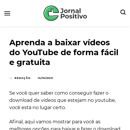
Seu Portal de Notícias e Dicas
Jornal Positivo
Aprenda a baixar vídeos
do YouTube de forma fácil
e gratuita
by
REDAÇÃO
14/10/2021
Se você quer saber como conseguir fazer o
download de vídeos que estejam no youtube,
você está no lugar certo.
Afinal, aqui vamos mostrar para você as
melhores opções para baixar e fazer o download